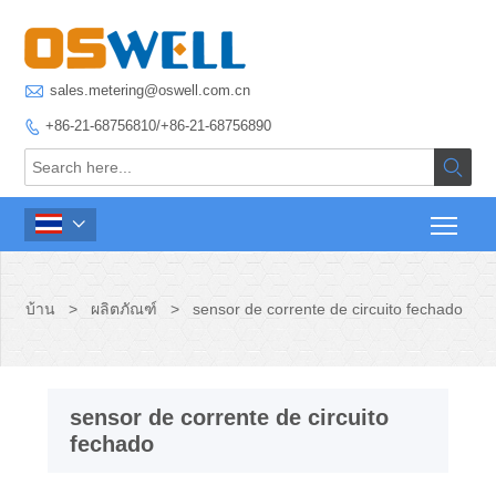

sales.metering@oswell.com.cn
+86-21-68756810/+86-21-68756890



บ้าน
>
ผลิตภัณฑ์
>
sensor de corrente de circuito fechado
sensor de corrente de circuito
fechado