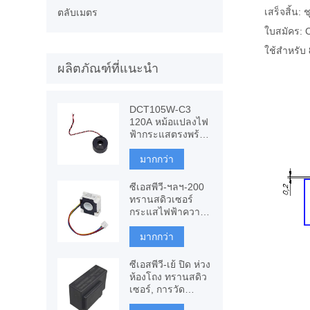
เสร็จสิ้น: 
ตลับเมตร
ใบสมัคร: C
ใช้สำหรับ
ผลิตภัณฑ์ที่แนะนำ
DCT105W-C3
120A หม้อแปลงไฟ
ฟ้ากระแสตรงพร้อม
ภูมิคุ้มกัน DC, การ
วัดแสง CT
มากกว่า
ซีเอสพีวี-ฯลฯ-200
ทรานสดิวเซอร์
กระแสไฟฟ้าความ
แม่นยำสูง, ฟลักซ์
เกต ตามส่วน
มากกว่า
ประกอบ
ซีเอสพีวี-เย้ ปิด ห่วง
ห้องโถง ทรานสดิว
เซอร์, การวัด
เครื่องปรับอากาศ,