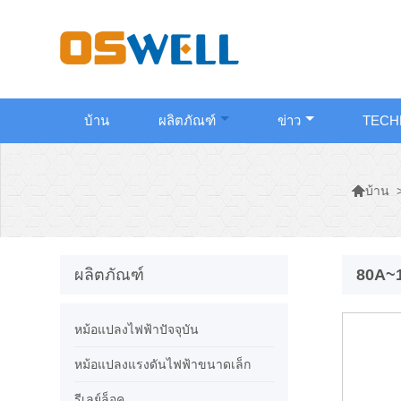
บ้าน
ผลิตภัณฑ์
ข่าว
TECH

บ้าน
ผลิตภัณฑ์
80A~1
หม้อแปลงไฟฟ้าปัจจุบัน
หม้อแปลงแรงดันไฟฟ้าขนาดเล็ก
รีเลย์ล็อค