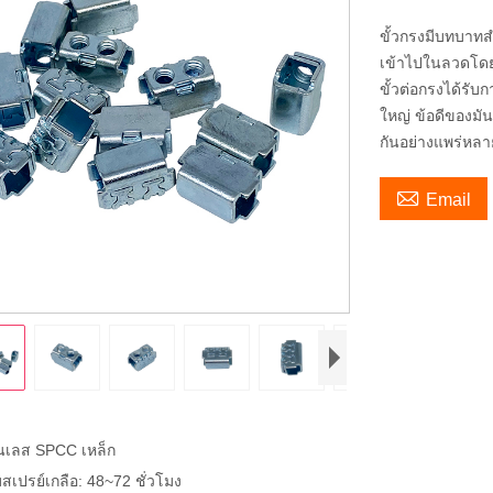
ขั้วกรงมีบทบาทส
เข้าไปในลวดโดยใช
ขั้วต่อกรงได้รั
ใหญ่ ข้อดีของมัน
กันอย่างแพร่หล

Email
ตนเลส SPCC เหล็ก
เปรย์เกลือ: 48~72 ชั่วโมง