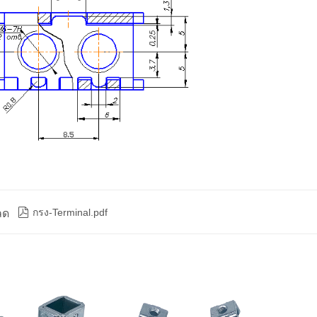

กรง-Terminal.pdf
ลด