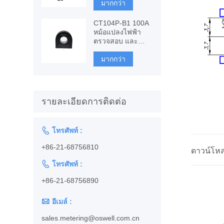
กระแสตรง
มากกว่า
CT104P-B1 100A
หม้อแปลงไฟฟ้า
ตรวจสอบ และ
ป้องกัน
มากกว่า
รายละเอียดการติดต่อ

โทรศัพท์ :
+86-21-68756810
ดาวน์โห

โทรศัพท์ :
+86-21-68756890

อีเมล์ :
sales.metering@oswell.com.cn