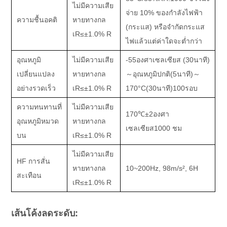
ไม่มีความเสีย
จ่าย 10% ของกำลังไฟฟ้า
ความชื้นอคติ
หายทางกล
(กระแส) หรือจำกัดกระแส
เ
R
≤±
1.0% R
ไฟแล้วแต่ค่าใดจะต่ำกว่า
อุณหภูมิ
ไม่มีความเสีย
-55
องศาเซลเซียส (
30นาที
)
เปลี่ยนแปลง
หายทางกล
～
อุณหภูมิปกติ
(
5นาที
)～
อย่างรวดเร็ว
เ
R
≤±
1.0% R
170
°C
(30นาที)100รอบ
ความทนทานที่
ไม่มีความเสีย
170
℃±
2
องศา
อุณหภูมิหมวด
หายทางกล
เซลเซียส
1000 ชม
บน
เ
R
≤±
1.0% R
ไม่มีความเสีย
HF การสั่น
หายทางกล
10~200Hz, 98m/s
²
, 6H
สะเทือน
เ
R
≤±
1.0% R
เส้นโค้งลดระดับ: