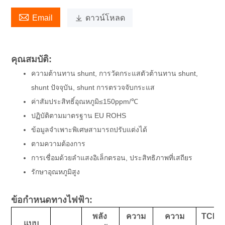

Email

ดาวน์โหลด
คุณสมบัติ:
ความต้านทาน shunt, การวัดกระแสตัวต้านทาน shunt,
shunt ปัจจุบัน, shunt การตรวจจับกระแส
ค่าสัมประสิทธิ์อุณหภูมิ≤150ppm/℃
ปฏิบัติตามมาตรฐาน EU ROHS
ข้อมูลจำเพาะพิเศษสามารถปรับแต่งได้
ตามความต้องการ
การเชื่อมด้วยลำแสงอิเล็กตรอน, ประสิทธิภาพที่เสถียร
รักษาอุณหภูมิสูง
ข้อกำหนดทางไฟฟ้า:
พลัง
ความ
ความ
TCR
แบบ