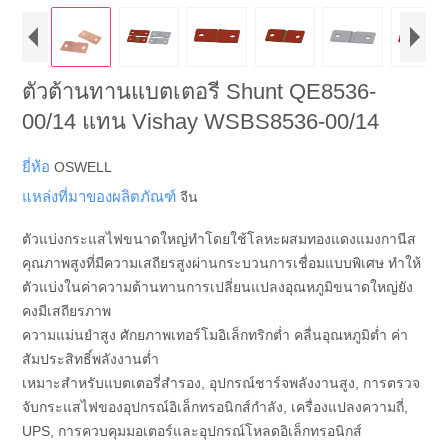
ตัวต้านทานแบตเตอรี Shunt QE8536-
00/14 แทน Vishay WSBS8536-00/14
ยี่ห้อ
OSWELL
แหล่งที่มาของผลิตภัณฑ์
จีน
ตัวแบ่งกระแสไฟขนาดใหญ่ทำโดยใช้โลหะผสมทองแดงแมงกานีส
คุณภาพสูงที่มีความเสถียรสูงผ่านกระบวนการเชื่อมแบบพิเศษ ทำให้
ตัวแบ่งในค่าความต้านทานการเปลี่ยนแปลงอุณหภูมิขนาดใหญ่ยัง
คงมีเสถียรภาพ
ความแม่นยำสูง ศักยภาพเทอร์โมอิเล็กทริกต่ำ คลื่นอุณหภูมิต่ำ ค่า
สัมประสิทธิ์พลังงานต่ำ
เหมาะสำหรับแบตเตอรี่สำรอง, อุปกรณ์ชาร์จพลังงานสูง, การตรวจ
จับกระแสไฟของอุปกรณ์อิเล็กทรอนิกส์กำลัง, เครื่องแปลงความถี่,
UPS, การควบคุมมอเตอร์และอุปกรณ์โหลดอิเล็กทรอนิกส์