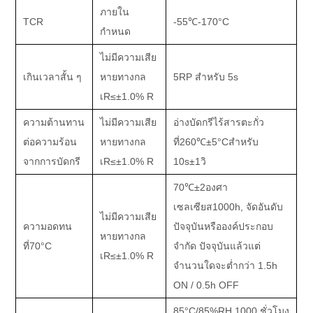
ภายใน
TCR
-55℃
-170
°C
กำหนด
ไม่มีความเสีย
เกินเวลาสั้น ๆ
หายทางกล
5RP สำหรับ 5s
เ
R
≤±
1.0% R
ความต้านทาน
ไม่มีความเสีย
อ่างบัดกรีไร้สารตะกั่ว
ต่อความร้อน
หายทางกล
ที่260
℃±
5
°C
สำหรับ
จากการบัดกรี
เ
R
≤±
1.0% R
10s
±
1วิ
70
℃±
2
องศา
เซลเซียส
1000h, จัดอันดับ
ไม่มีความเสีย
ความอดทน
ปัจจุบันหรือองค์ประกอบ
หายทางกล
ที่70
°C
จำกัด ปัจจุบันแล้วแต่
เ
R
≤±
1.0% R
จำนวนใดจะต่ำกว่า 1.5h
ON / 0.5h OFF
85
°C
/85%RH.1000 ชั่วโมง